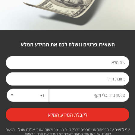
השאירו פרטים ונשלח לכם את המידע המלא
1+
ע"י לחיצה על הכפתור אני מסכים לקבל דיוור מוי. טרוולאור ו/או בי אג'נט אונליין מפעם
לפעם, אנו שונאים ספאם לעולם לא נעביר את פרטיך לאיש.