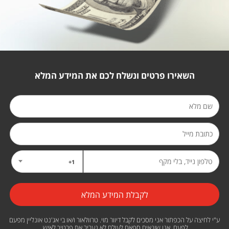
השאירו פרטים ונשלח לכם את המידע המלא
1+
ע"י לחיצה על הכפתור אני מסכים לקבל דיוור מוי. טרוולאור ו/או בי אג'נט אונליין מפעם
לפעם, אנו שונאים ספאם לעולם לא נעביר את פרטיך לאיש.